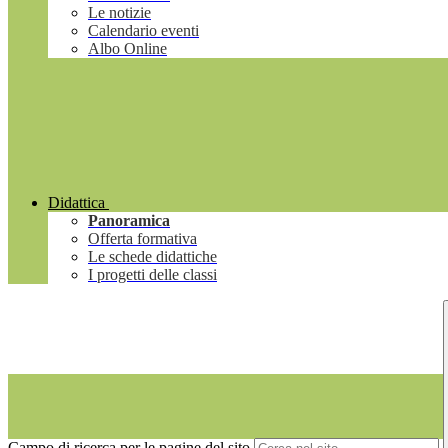
Le notizie
Calendario eventi
Albo Online
Didattica
Panoramica
Offerta formativa
Le schede didattiche
I progetti delle classi
Campo di ricerca per le pagine del sito