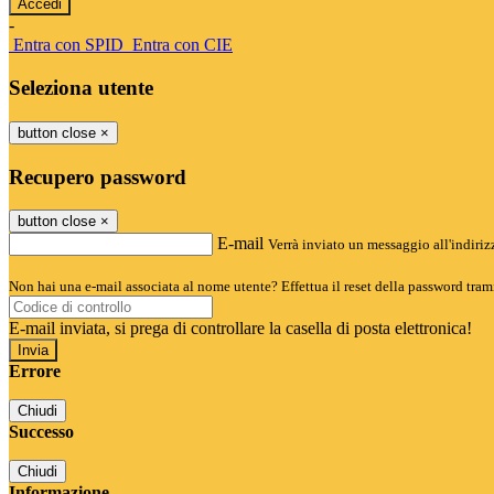
-
Entra con SPID
Entra con CIE
Seleziona utente
button close
×
Recupero password
button close
×
E-mail
Verrà inviato un messaggio all'indirizz
Non hai una e-mail associata al nome utente? Effettua il reset della password tram
E-mail inviata, si prega di controllare la casella di posta elettronica!
Errore
Chiudi
Successo
Chiudi
Informazione