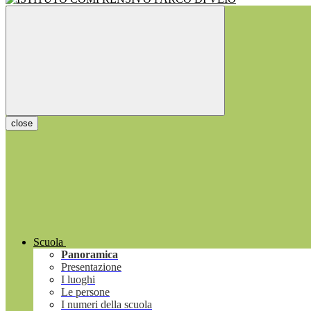
close
Scuola
Panoramica
Presentazione
I luoghi
Le persone
I numeri della scuola