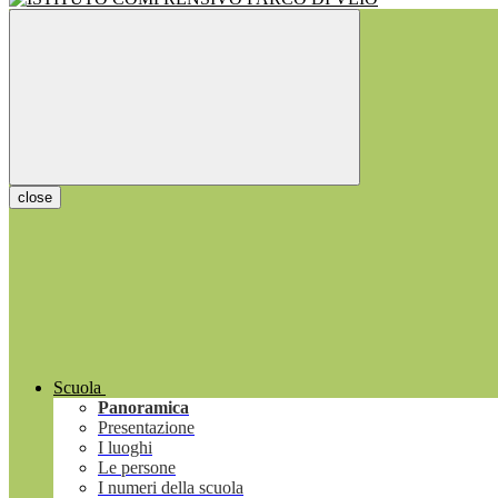
close
Scuola
Panoramica
Presentazione
I luoghi
Le persone
I numeri della scuola