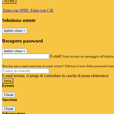
-
Entra con SPID
Entra con CIE
Seleziona utente
button close
×
Recupero password
button close
×
E-mail
Verrà inviato un messaggio all'indirizz
Non hai una e-mail associata al nome utente? Effettua il reset della password tram
E-mail inviata, si prega di controllare la casella di posta elettronica!
Errore
Chiudi
Successo
Chiudi
Informazione