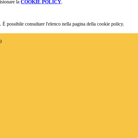
isionare la
COOKIE POLICY
.
 È possibile consultare l'elenco nella pagina della cookie policy.
O