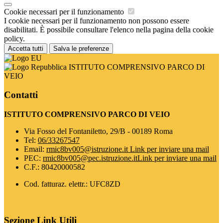
Cookie necessari per il funzionamento
I cookie necessari per il funzionamento non possono essere
disabilitati. È possibile consultare l'elenco nella pagina della cookie
policy.
Accetta tutti
Salva le preferenze
ISTITUTO COMPRENSIVO PARCO DI
VEIO
Contatti
ISTITUTO COMPRENSIVO PARCO DI VEIO
Via Fosso del Fontaniletto, 29/B - 00189 Roma
Tel:
06/33267547
Email:
rmic8bv005@istruzione.it
Link per inviare una mail
PEC:
rmic8bv005@pec.istruzione.it
Link per inviare una mail
C.F.: 80420000582
Cod. fatturaz. elettr.: UFC8ZD
Sezione Link Utili