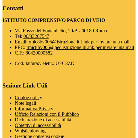
Contatti
ISTITUTO COMPRENSIVO PARCO DI VEIO
Via Fosso del Fontaniletto, 29/B - 00189 Roma
Tel:
06/33267547
Email:
rmic8bv005@istruzione.it
Link per inviare una mail
PEC:
rmic8bv005@pec.istruzione.it
Link per inviare una mail
C.F.: 80420000582
Cod. fatturaz. elettr.: UFC8ZD
Sezione Link Utili
Cookie policy
Note legali
Informativa Privacy
Ufficio Relazioni con il Pubblico
Dichiarazione di accessibilità
Obiettivi di accessibilità
Whistleblowing
Gestione consensi cookie