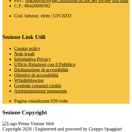
PEC:
rmic8bv005@pec.istruzione.it
Link per inviare una mail
C.F.: 80420000582
Cod. fatturaz. elettr.: UFC8ZD
Sezione Link Utili
Cookie policy
Note legali
Informativa Privacy
Ufficio Relazioni con il Pubblico
Dichiarazione di accessibilità
Obiettivi di accessibilità
Whistleblowing
Gestione consensi cookie
Amministrazione trasparente
Pagina visualizzata
659
volte
Sezione Copyright
Copyright 2026 | Engineered and powered by Gruppo Spaggiari