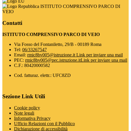
ISTITUTO COMPRENSIVO PARCO DI
VEIO
Contatti
ISTITUTO COMPRENSIVO PARCO DI VEIO
Via Fosso del Fontaniletto, 29/B - 00189 Roma
Tel:
06/33267547
Email:
rmic8bv005@istruzione.it
Link per inviare una mail
PEC:
rmic8bv005@pec.istruzione.it
Link per inviare una mail
C.F.: 80420000582
Cod. fatturaz. elettr.: UFC8ZD
Sezione Link Utili
Cookie policy
Note legali
Informativa Privacy
Ufficio Relazioni con il Pubblico
Dichiarazione di accessibilità