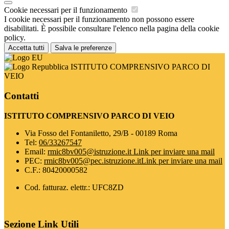
Cookie necessari per il funzionamento
I cookie necessari per il funzionamento non possono essere
disabilitati. È possibile consultare l'elenco nella pagina della cookie
policy.
Accetta tutti
Salva le preferenze
ISTITUTO COMPRENSIVO PARCO DI
VEIO
Contatti
ISTITUTO COMPRENSIVO PARCO DI VEIO
Via Fosso del Fontaniletto, 29/B - 00189 Roma
Tel:
06/33267547
Email:
rmic8bv005@istruzione.it
Link per inviare una mail
PEC:
rmic8bv005@pec.istruzione.it
Link per inviare una mail
C.F.: 80420000582
Cod. fatturaz. elettr.: UFC8ZD
Sezione Link Utili