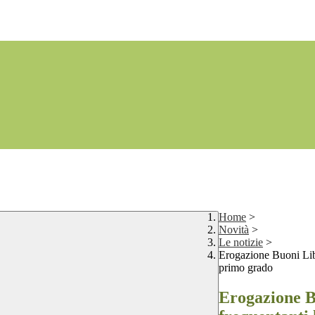
Home
>
Novità
>
Le notizie
>
Erogazione Buoni Libro
primo grado
Erogazione Bu