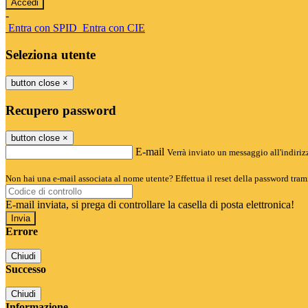
-
Entra con SPID
Entra con CIE
Seleziona utente
button close
×
Recupero password
button close
×
E-mail
Verrà inviato un messaggio all'indirizz
Non hai una e-mail associata al nome utente? Effettua il reset della password tram
E-mail inviata, si prega di controllare la casella di posta elettronica!
Errore
Chiudi
Successo
Chiudi
Informazione