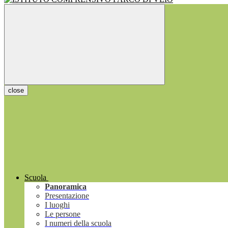
close
Scuola
Panoramica
Presentazione
I luoghi
Le persone
I numeri della scuola