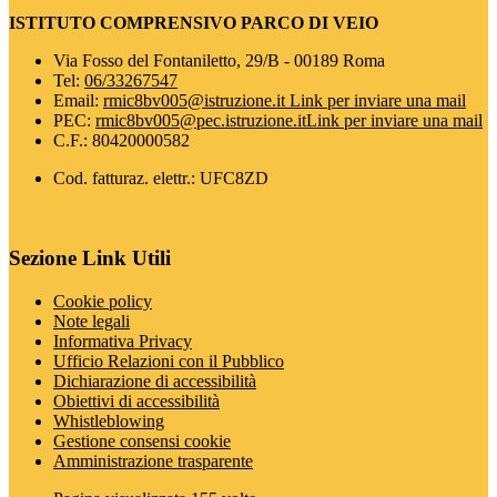
ISTITUTO COMPRENSIVO PARCO DI VEIO
Via Fosso del Fontaniletto, 29/B - 00189 Roma
Tel:
06/33267547
Email:
rmic8bv005@istruzione.it
Link per inviare una mail
PEC:
rmic8bv005@pec.istruzione.it
Link per inviare una mail
C.F.: 80420000582
Cod. fatturaz. elettr.: UFC8ZD
Sezione Link Utili
Cookie policy
Note legali
Informativa Privacy
Ufficio Relazioni con il Pubblico
Dichiarazione di accessibilità
Obiettivi di accessibilità
Whistleblowing
Gestione consensi cookie
Amministrazione trasparente