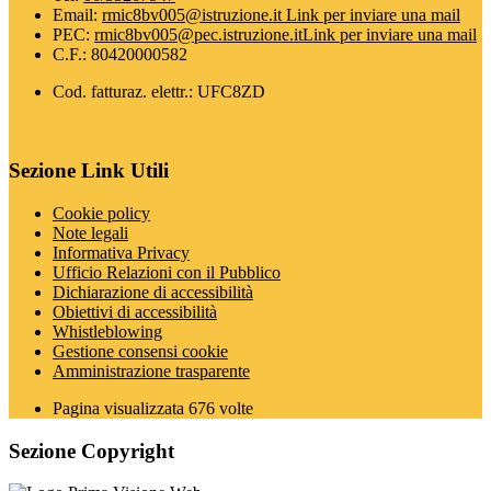
Email:
rmic8bv005@istruzione.it
Link per inviare una mail
PEC:
rmic8bv005@pec.istruzione.it
Link per inviare una mail
C.F.: 80420000582
Cod. fatturaz. elettr.: UFC8ZD
Sezione Link Utili
Cookie policy
Note legali
Informativa Privacy
Ufficio Relazioni con il Pubblico
Dichiarazione di accessibilità
Obiettivi di accessibilità
Whistleblowing
Gestione consensi cookie
Amministrazione trasparente
Pagina visualizzata
676
volte
Sezione Copyright