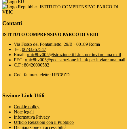
ISTITUTO COMPRENSIVO PARCO DI
VEIO
Contatti
ISTITUTO COMPRENSIVO PARCO DI VEIO
Via Fosso del Fontaniletto, 29/B - 00189 Roma
Tel:
06/33267547
Email:
rmic8bv005@istruzione.it
Link per inviare una mail
PEC:
rmic8bv005@pec.istruzione.it
Link per inviare una mail
C.F.: 80420000582
Cod. fatturaz. elettr.: UFC8ZD
Sezione Link Utili
Cookie policy
Note legali
Informativa Privacy
Ufficio Relazioni con il Pubblico
Dichiarazione di accessibilità