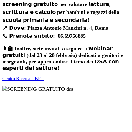
𝘀𝗰𝗿𝗲𝗲𝗻𝗶𝗻𝗴 𝗴𝗿𝗮𝘁𝘂𝗶𝘁𝗼 per valutare 𝗹𝗲𝘁𝘁𝘂𝗿𝗮,
𝘀𝗰𝗿𝗶𝘁𝘁𝘂𝗿𝗮 𝗲 𝗰𝗮𝗹𝗰𝗼𝗹𝗼 per bambini e ragazzi della
𝘀𝗰𝘂𝗼𝗹𝗮 𝗽𝗿𝗶𝗺𝗮𝗿𝗶𝗮 𝗲 𝘀𝗲𝗰𝗼𝗻𝗱𝗮𝗿𝗶𝗮!
📍 𝗗𝗼𝘃𝗲: Piazza Antonio Mancini n. 4, Roma
📞 𝗣𝗿𝗲𝗻𝗼𝘁𝗮 𝘀𝘂𝗯𝗶𝘁𝗼: 06.69756885
👩‍🏫 Inoltre, siete invitati a seguire i 𝘄𝗲𝗯𝗶𝗻𝗮𝗿
𝗴𝗿𝗮𝘁𝘂𝗶𝘁𝗶 (dal 23 al 28 febbraio) dedicati a genitori e
insegnanti, per approfondire il tema dei 𝗗𝗦𝗔 𝗰𝗼𝗻
𝗲𝘀𝗽𝗲𝗿𝘁𝗶 𝗱𝗲𝗹 𝘀𝗲𝘁𝘁𝗼𝗿𝗲!
Centro Ricerca CBPT