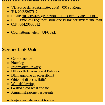
Via Fosso del Fontaniletto, 29/B - 00189 Roma
Tel:
06/33267547
Email:
rmic8bv005@istruzione.it
Link per inviare una mail
PEC:
rmic8bv005@pec.istruzione.it
Link per inviare una mail
C.F.: 80420000582
Cod. fatturaz. elettr.: UFC8ZD
Sezione Link Utili
Cookie policy
Note legali
Informativa Privacy
Ufficio Relazioni con il Pubblico
Dichiarazione di accessibilità
Obiettivi di accessibilità
Whistleblowing
Gestione consensi cookie
Amministrazione trasparente
Pagina visualizzata
566
volte