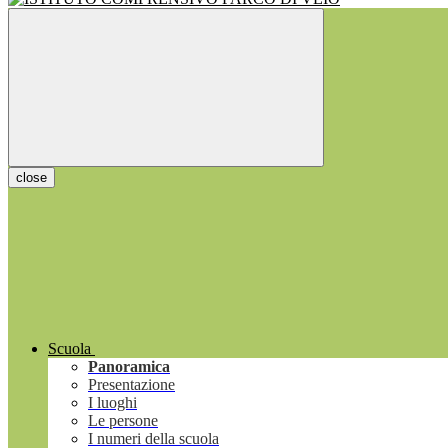
close
Scuola
Panoramica
Presentazione
I luoghi
Le persone
I numeri della scuola