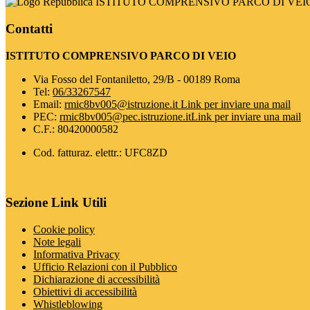
ISTITUTO COMPRENSIVO PARCO DI VEI
Contatti
ISTITUTO COMPRENSIVO PARCO DI VEIO
Via Fosso del Fontaniletto, 29/B - 00189 Roma
Tel:
06/33267547
Email:
rmic8bv005@istruzione.it
Link per inviare una mail
PEC:
rmic8bv005@pec.istruzione.it
Link per inviare una mail
C.F.: 80420000582
Cod. fatturaz. elettr.: UFC8ZD
Sezione Link Utili
Cookie policy
Note legali
Informativa Privacy
Ufficio Relazioni con il Pubblico
Dichiarazione di accessibilità
Obiettivi di accessibilità
Whistleblowing