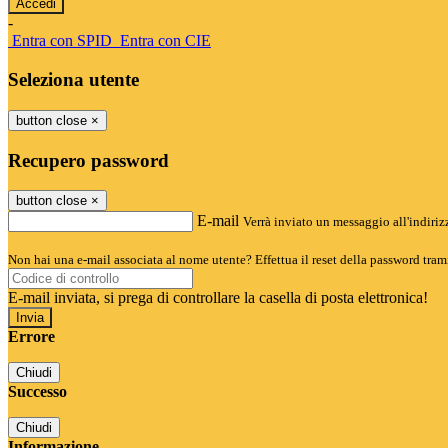
-
Entra con SPID
Entra con CIE
Seleziona utente
button close
×
Recupero password
button close
×
E-mail
Verrà inviato un messaggio all'indirizz
Non hai una e-mail associata al nome utente? Effettua il reset della password tram
E-mail inviata, si prega di controllare la casella di posta elettronica!
Errore
Chiudi
Successo
Chiudi
Informazione