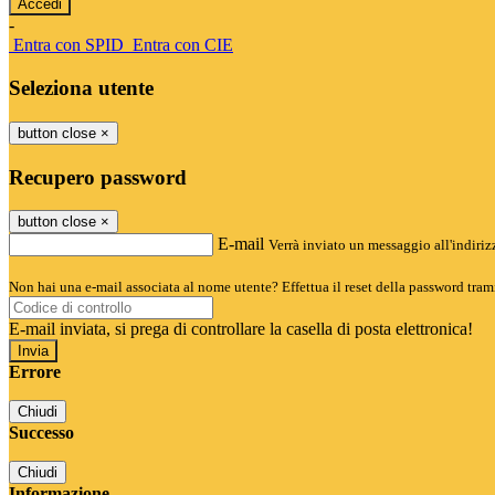
-
Entra con SPID
Entra con CIE
Seleziona utente
button close
×
Recupero password
button close
×
E-mail
Verrà inviato un messaggio all'indirizz
Non hai una e-mail associata al nome utente? Effettua il reset della password tram
E-mail inviata, si prega di controllare la casella di posta elettronica!
Errore
Chiudi
Successo
Chiudi
Informazione