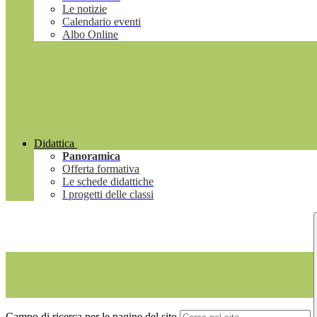
Le notizie
Calendario eventi
Albo Online
Didattica
Panoramica
Offerta formativa
Le schede didattiche
I progetti delle classi
Campo di ricerca per le pagine del sito