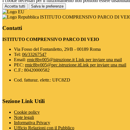
I cookie necessari per il funzionamento non possono essere disabilitati.
Accetta tutti
Salva le preferenze
ISTITUTO COMPRENSIVO PARCO DI VEI
Contatti
ISTITUTO COMPRENSIVO PARCO DI VEIO
Via Fosso del Fontaniletto, 29/B - 00189 Roma
Tel:
06/33267547
Email:
rmic8bv005@istruzione.it
Link per inviare una mail
PEC:
rmic8bv005@pec.istruzione.it
Link per inviare una mail
C.F.: 80420000582
Cod. fatturaz. elettr.: UFC8ZD
Sezione Link Utili
Cookie policy
Note legali
Informativa Privacy
Ufficio Relazioni con il Pubblico