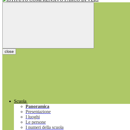
close
Scuola
Panoramica
Presentazione
I luoghi
Le persone
I numeri della scuola