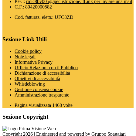
PEC:
rmic8bv005@pec.istruzione.it
Link per inviare una mail
C.F.: 80420000582
Cod. fatturaz. elettr.: UFC8ZD
Sezione Link Utili
Cookie policy
Note legali
Informativa Privacy
Ufficio Relazioni con il Pubblico
Dichiarazione di accessibilità
Obiettivi di accessibilità
Whistleblowing
Gestione consensi cookie
Amministrazione trasparente
Pagina visualizzata
1468
volte
Sezione Copyright
Copyright 2026 | Engineered and powered by Gruppo Spaggiari