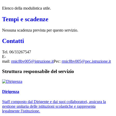
Elenco della modulistica utile.
Tempi e scadenze
Nessuna scadenza prevista per questo servizio.
Contatti
Tel. 06/33267547
E-
mail:
rmic8bv005@istruzione.it
Pec:
rmic8bv005@pec.istruzione.it
Struttura responsabile del servizio
Dirigenza
Staff composto dal Dirigente e dai suoi collaboratori, assicura la
gestione unitaria delle istituzioni scolastiche e rappresenta
legalmente l'istituzione.