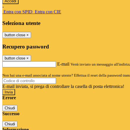
-
Entra con SPID
Entra con CIE
Seleziona utente
button close
×
Recupero password
button close
×
E-mail
Verrà inviato un messaggio all'indirizz
Non hai una e-mail associata al nome utente? Effettua il reset della password tram
E-mail inviata, si prega di controllare la casella di posta elettronica!
Errore
Chiudi
Successo
Chiudi
Informazione