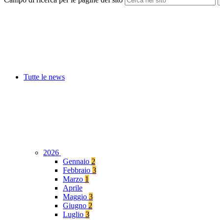
Tutte le news
2026
Gennaio
2
Febbraio
3
Marzo
1
Aprile
Maggio
3
Giugno
2
Luglio
3