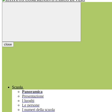
close
Scuola
Panoramica
Presentazione
I luoghi
Le persone
I numeri della scuola