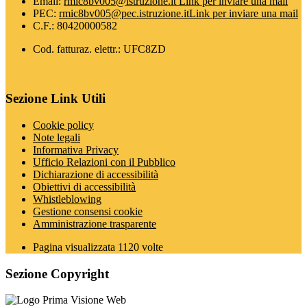
Email:
rmic8bv005@istruzione.it
Link per inviare una mail
PEC:
rmic8bv005@pec.istruzione.it
Link per inviare una mail
C.F.: 80420000582
Cod. fatturaz. elettr.: UFC8ZD
Sezione Link Utili
Cookie policy
Note legali
Informativa Privacy
Ufficio Relazioni con il Pubblico
Dichiarazione di accessibilità
Obiettivi di accessibilità
Whistleblowing
Gestione consensi cookie
Amministrazione trasparente
Pagina visualizzata
1120
volte
Sezione Copyright