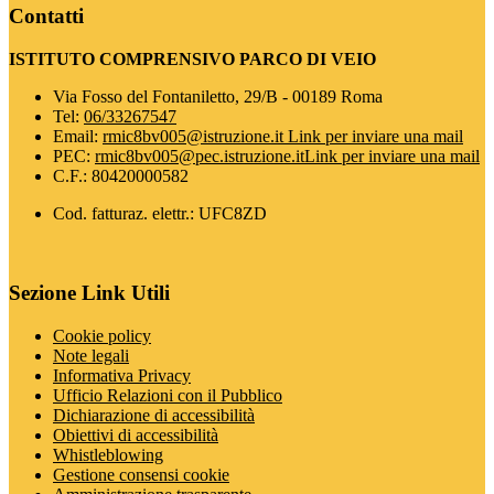
Contatti
ISTITUTO COMPRENSIVO PARCO DI VEIO
Via Fosso del Fontaniletto, 29/B - 00189 Roma
Tel:
06/33267547
Email:
rmic8bv005@istruzione.it
Link per inviare una mail
PEC:
rmic8bv005@pec.istruzione.it
Link per inviare una mail
C.F.: 80420000582
Cod. fatturaz. elettr.: UFC8ZD
Sezione Link Utili
Cookie policy
Note legali
Informativa Privacy
Ufficio Relazioni con il Pubblico
Dichiarazione di accessibilità
Obiettivi di accessibilità
Whistleblowing
Gestione consensi cookie