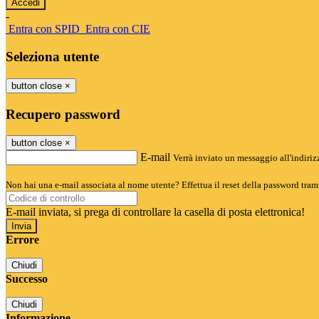
-
Entra con SPID
Entra con CIE
Seleziona utente
button close
×
Recupero password
button close
×
E-mail
Verrà inviato un messaggio all'indirizz
Non hai una e-mail associata al nome utente? Effettua il reset della password tram
E-mail inviata, si prega di controllare la casella di posta elettronica!
Errore
Chiudi
Successo
Chiudi
Informazione