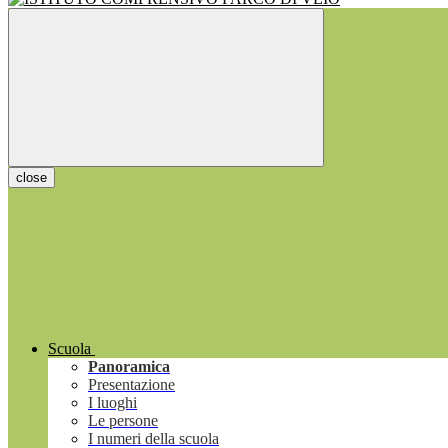
close
Scuola
Panoramica
Presentazione
I luoghi
Le persone
I numeri della scuola