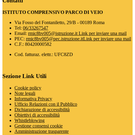
Contatti
ISTITUTO COMPRENSIVO PARCO DI VEIO
Via Fosso del Fontaniletto, 29/B - 00189 Roma
Tel:
06/33267547
Email:
rmic8bv005@istruzione.it
Link per inviare una mail
PEC:
rmic8bv005@pec.istruzione.it
Link per inviare una mail
C.F.: 80420000582
Cod. fatturaz. elettr.: UFC8ZD
Sezione Link Utili
Cookie policy
Note legali
Informativa Privacy
Ufficio Relazioni con il Pubblico
Dichiarazione di accessibilità
Obiettivi di accessibilità
Whistleblowing
Gestione consensi cookie
Amministrazione trasparente