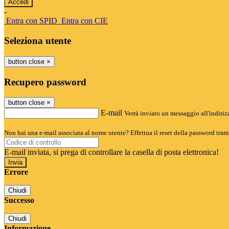
-
Entra con SPID
Entra con CIE
Seleziona utente
button close
×
Recupero password
button close
×
E-mail
Verrà inviato un messaggio all'indirizz
Non hai una e-mail associata al nome utente? Effettua il reset della password tram
E-mail inviata, si prega di controllare la casella di posta elettronica!
Errore
Chiudi
Successo
Chiudi
Informazione