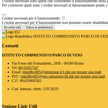
I cookie necessari sono quelli che consentono il funzionamento della pi
Per conoscere quali sono i cookie necessari al funzionamento potete v
Cookie necessari per il funzionamento
I cookie necessari per il funzionamento non possono essere disabilitati.
Accetta tutti
Salva le preferenze
ISTITUTO COMPRENSIVO PARCO DI VEI
Contatti
ISTITUTO COMPRENSIVO PARCO DI VEIO
Via Fosso del Fontaniletto, 29/B - 00189 Roma
Tel:
06/33267547
Email:
rmic8bv005@istruzione.it
Link per inviare una mail
PEC:
rmic8bv005@pec.istruzione.it
Link per inviare una mail
C.F.: 80420000582
Cod. fatturaz. elettr.: UFC8ZD
Sezione Link Utili