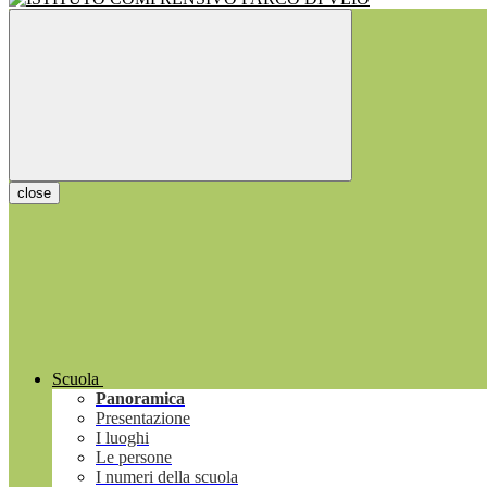
close
Scuola
Panoramica
Presentazione
I luoghi
Le persone
I numeri della scuola