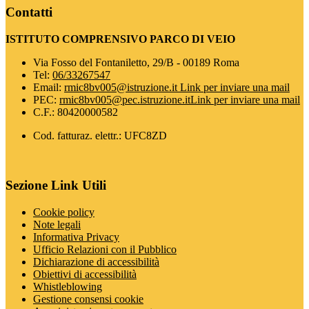
Contatti
ISTITUTO COMPRENSIVO PARCO DI VEIO
Via Fosso del Fontaniletto, 29/B - 00189 Roma
Tel:
06/33267547
Email:
rmic8bv005@istruzione.it
Link per inviare una mail
PEC:
rmic8bv005@pec.istruzione.it
Link per inviare una mail
C.F.: 80420000582
Cod. fatturaz. elettr.: UFC8ZD
Sezione Link Utili
Cookie policy
Note legali
Informativa Privacy
Ufficio Relazioni con il Pubblico
Dichiarazione di accessibilità
Obiettivi di accessibilità
Whistleblowing
Gestione consensi cookie