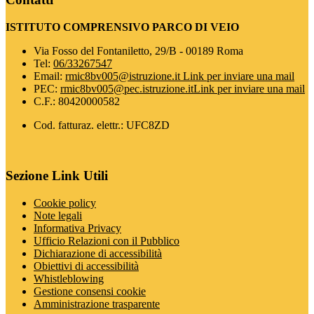
ISTITUTO COMPRENSIVO PARCO DI VEIO
Via Fosso del Fontaniletto, 29/B - 00189 Roma
Tel:
06/33267547
Email:
rmic8bv005@istruzione.it
Link per inviare una mail
PEC:
rmic8bv005@pec.istruzione.it
Link per inviare una mail
C.F.: 80420000582
Cod. fatturaz. elettr.: UFC8ZD
Sezione Link Utili
Cookie policy
Note legali
Informativa Privacy
Ufficio Relazioni con il Pubblico
Dichiarazione di accessibilità
Obiettivi di accessibilità
Whistleblowing
Gestione consensi cookie
Amministrazione trasparente