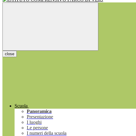
close
Scuola
Panoramica
Presentazione
I luoghi
Le persone
I numeri della scuola