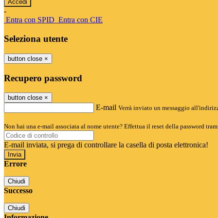
-
Entra con SPID
Entra con CIE
Seleziona utente
button close
×
Recupero password
button close
×
E-mail
Verrà inviato un messaggio all'indirizz
Non hai una e-mail associata al nome utente? Effettua il reset della password tram
E-mail inviata, si prega di controllare la casella di posta elettronica!
Errore
Chiudi
Successo
Chiudi
Informazione