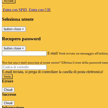
-
Entra con SPID
Entra con CIE
Seleziona utente
button close
×
Recupero password
button close
×
E-mail
Verrà inviato un messaggio all'indirizz
Non hai una e-mail associata al nome utente? Effettua il reset della password tram
E-mail inviata, si prega di controllare la casella di posta elettronica!
Errore
Chiudi
Successo
Chiudi
Informazione