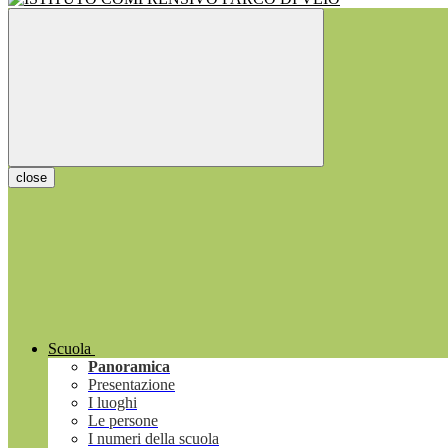
close
Scuola
Panoramica
Presentazione
I luoghi
Le persone
I numeri della scuola