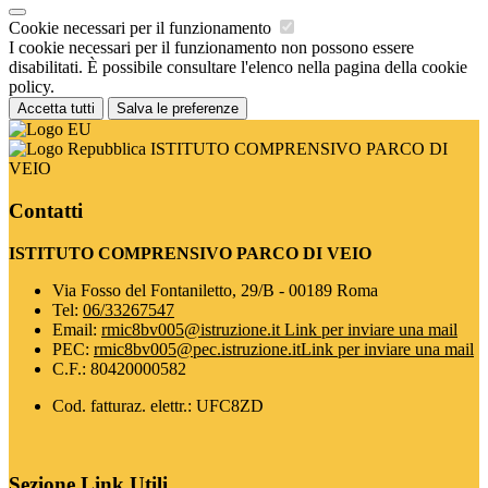
Cookie necessari per il funzionamento
I cookie necessari per il funzionamento non possono essere
disabilitati. È possibile consultare l'elenco nella pagina della cookie
policy.
Accetta tutti
Salva le preferenze
ISTITUTO COMPRENSIVO PARCO DI
VEIO
Contatti
ISTITUTO COMPRENSIVO PARCO DI VEIO
Via Fosso del Fontaniletto, 29/B - 00189 Roma
Tel:
06/33267547
Email:
rmic8bv005@istruzione.it
Link per inviare una mail
PEC:
rmic8bv005@pec.istruzione.it
Link per inviare una mail
C.F.: 80420000582
Cod. fatturaz. elettr.: UFC8ZD
Sezione Link Utili