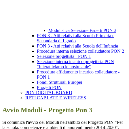
Modulistica Selezione Esperti PON 3
PON 3 - Atti relativi alla Scuola Primaria e
Secondaria di I grado
PON 3 - Atti relativi alla Scuola dell'Infanzia
Procedura interna selezione collaudatore PON 2
Selezione progettista - PON 1
Selezione interna incarico progettista PON
"Interattiviamo le nostre aule"
Procedura affidamento incarico collaudatore -
PON 1
Fondi Strutturali Europei
Progetti PON
PON DIGITAL BOARD
RETI CABLATE E WIRELESS
Avvio Moduli - Progetto Pon 3
Si comunica l'avvio dei Moduli nell'ambito del Progetto PON "Per
la scuola, competenze e ambienti di apprendimento 2014-2020".