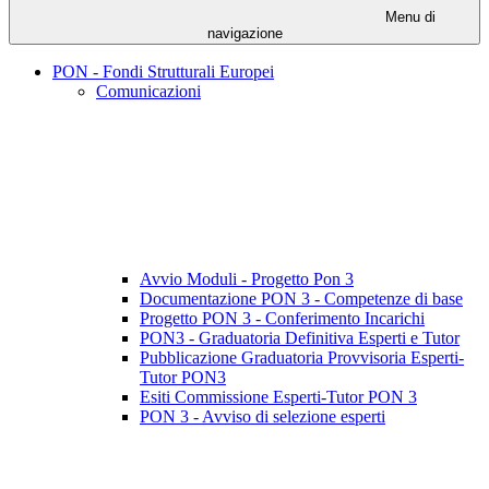
Menu di
navigazione
PON - Fondi Strutturali Europei
Comunicazioni
Avvio Moduli - Progetto Pon 3
Documentazione PON 3 - Competenze di base
Progetto PON 3 - Conferimento Incarichi
PON3 - Graduatoria Definitiva Esperti e Tutor
Pubblicazione Graduatoria Provvisoria Esperti-
Tutor PON3
Esiti Commissione Esperti-Tutor PON 3
PON 3 - Avviso di selezione esperti