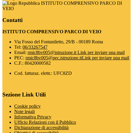
ISTITUTO COMPRENSIVO PARCO DI
VEIO
Contatti
ISTITUTO COMPRENSIVO PARCO DI VEIO
Via Fosso del Fontaniletto, 29/B - 00189 Roma
Tel:
06/33267547
Email:
rmic8bv005@istruzione.it
Link per inviare una mail
PEC:
rmic8bv005@pec.istruzione.it
Link per inviare una mail
C.F.: 80420000582
Cod. fatturaz. elettr.: UFC8ZD
Sezione Link Utili
Cookie policy
Note legali
Informativa Privacy
Ufficio Relazioni con il Pubblico
Dichiarazione di accessibilità
Obiettivi di accessibilità