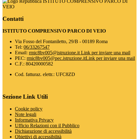
ISTITUTO COMPRENSIVO PARCO DI
VEIO
Contatti
ISTITUTO COMPRENSIVO PARCO DI VEIO
Via Fosso del Fontaniletto, 29/B - 00189 Roma
Tel:
06/33267547
Email:
rmic8bv005@istruzione.it
Link per inviare una mail
PEC:
rmic8bv005@pec.istruzione.it
Link per inviare una mail
C.F.: 80420000582
Cod. fatturaz. elettr.: UFC8ZD
Sezione Link Utili
Cookie policy
Note legali
Informativa Privacy
Ufficio Relazioni con il Pubblico
Dichiarazione di accessibilità
Obiettivi di accessibilità