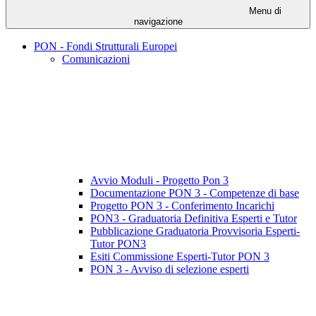
Menu di
navigazione
PON - Fondi Strutturali Europei
Comunicazioni
Avvio Moduli - Progetto Pon 3
Documentazione PON 3 - Competenze di base
Progetto PON 3 - Conferimento Incarichi
PON3 - Graduatoria Definitiva Esperti e Tutor
Pubblicazione Graduatoria Provvisoria Esperti-
Tutor PON3
Esiti Commissione Esperti-Tutor PON 3
PON 3 - Avviso di selezione esperti