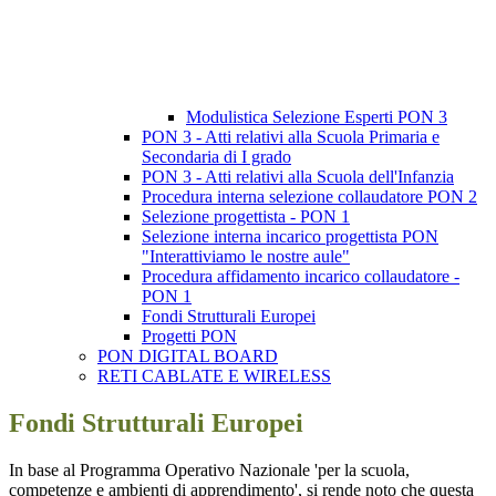
Modulistica Selezione Esperti PON 3
PON 3 - Atti relativi alla Scuola Primaria e
Secondaria di I grado
PON 3 - Atti relativi alla Scuola dell'Infanzia
Procedura interna selezione collaudatore PON 2
Selezione progettista - PON 1
Selezione interna incarico progettista PON
"Interattiviamo le nostre aule"
Procedura affidamento incarico collaudatore -
PON 1
Fondi Strutturali Europei
Progetti PON
PON DIGITAL BOARD
RETI CABLATE E WIRELESS
Fondi Strutturali Europei
In base al Programma Operativo Nazionale 'per la scuola,
competenze e ambienti di apprendimento', si rende noto che questa