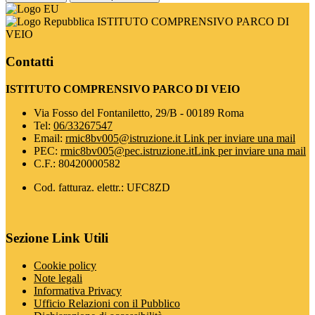
ISTITUTO COMPRENSIVO PARCO DI
VEIO
Contatti
ISTITUTO COMPRENSIVO PARCO DI VEIO
Via Fosso del Fontaniletto, 29/B - 00189 Roma
Tel:
06/33267547
Email:
rmic8bv005@istruzione.it
Link per inviare una mail
PEC:
rmic8bv005@pec.istruzione.it
Link per inviare una mail
C.F.: 80420000582
Cod. fatturaz. elettr.: UFC8ZD
Sezione Link Utili
Cookie policy
Note legali
Informativa Privacy
Ufficio Relazioni con il Pubblico