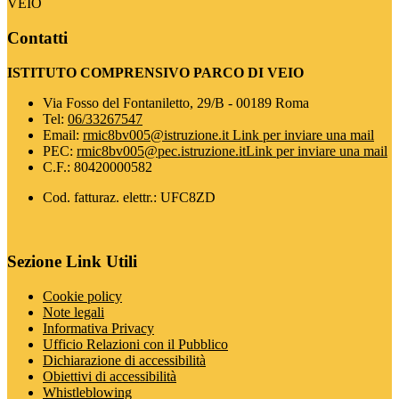
VEIO
Contatti
ISTITUTO COMPRENSIVO PARCO DI VEIO
Via Fosso del Fontaniletto, 29/B - 00189 Roma
Tel:
06/33267547
Email:
rmic8bv005@istruzione.it
Link per inviare una mail
PEC:
rmic8bv005@pec.istruzione.it
Link per inviare una mail
C.F.: 80420000582
Cod. fatturaz. elettr.: UFC8ZD
Sezione Link Utili
Cookie policy
Note legali
Informativa Privacy
Ufficio Relazioni con il Pubblico
Dichiarazione di accessibilità
Obiettivi di accessibilità
Whistleblowing