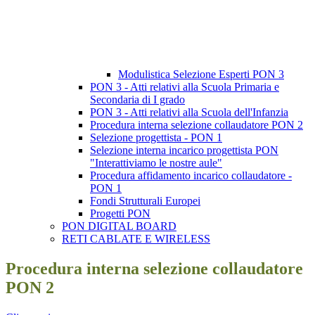
Modulistica Selezione Esperti PON 3
PON 3 - Atti relativi alla Scuola Primaria e
Secondaria di I grado
PON 3 - Atti relativi alla Scuola dell'Infanzia
Procedura interna selezione collaudatore PON 2
Selezione progettista - PON 1
Selezione interna incarico progettista PON
"Interattiviamo le nostre aule"
Procedura affidamento incarico collaudatore -
PON 1
Fondi Strutturali Europei
Progetti PON
PON DIGITAL BOARD
RETI CABLATE E WIRELESS
Procedura interna selezione collaudatore
PON 2