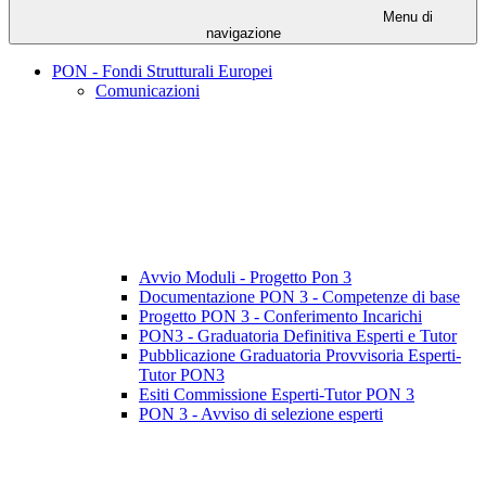
Menu di
navigazione
PON - Fondi Strutturali Europei
Comunicazioni
Avvio Moduli - Progetto Pon 3
Documentazione PON 3 - Competenze di base
Progetto PON 3 - Conferimento Incarichi
PON3 - Graduatoria Definitiva Esperti e Tutor
Pubblicazione Graduatoria Provvisoria Esperti-
Tutor PON3
Esiti Commissione Esperti-Tutor PON 3
PON 3 - Avviso di selezione esperti