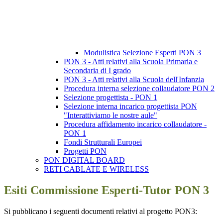
Modulistica Selezione Esperti PON 3
PON 3 - Atti relativi alla Scuola Primaria e
Secondaria di I grado
PON 3 - Atti relativi alla Scuola dell'Infanzia
Procedura interna selezione collaudatore PON 2
Selezione progettista - PON 1
Selezione interna incarico progettista PON
"Interattiviamo le nostre aule"
Procedura affidamento incarico collaudatore -
PON 1
Fondi Strutturali Europei
Progetti PON
PON DIGITAL BOARD
RETI CABLATE E WIRELESS
Esiti Commissione Esperti-Tutor PON 3
Si pubblicano i seguenti documenti relativi al progetto PON3: