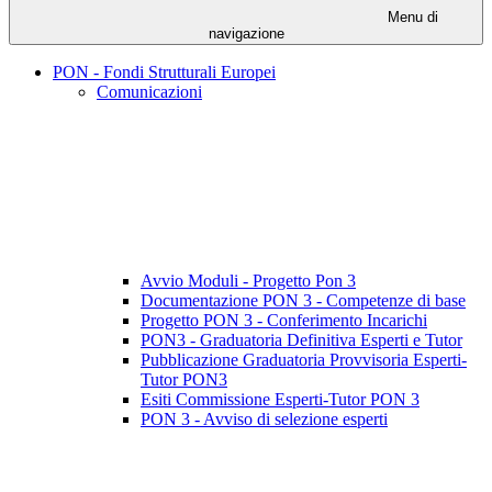
Menu di
navigazione
PON - Fondi Strutturali Europei
Comunicazioni
Avvio Moduli - Progetto Pon 3
Documentazione PON 3 - Competenze di base
Progetto PON 3 - Conferimento Incarichi
PON3 - Graduatoria Definitiva Esperti e Tutor
Pubblicazione Graduatoria Provvisoria Esperti-
Tutor PON3
Esiti Commissione Esperti-Tutor PON 3
PON 3 - Avviso di selezione esperti