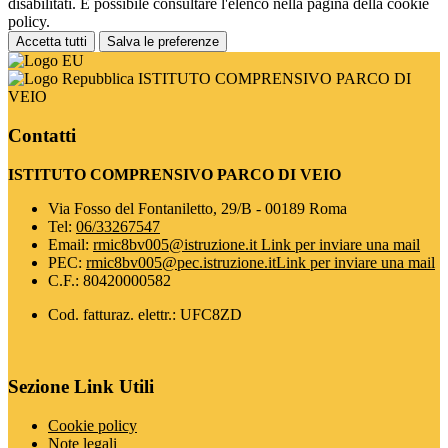
disabilitati. È possibile consultare l'elenco nella pagina della cookie
policy.
Accetta tutti
Salva le preferenze
ISTITUTO COMPRENSIVO PARCO DI
VEIO
Contatti
ISTITUTO COMPRENSIVO PARCO DI VEIO
Via Fosso del Fontaniletto, 29/B - 00189 Roma
Tel:
06/33267547
Email:
rmic8bv005@istruzione.it
Link per inviare una mail
PEC:
rmic8bv005@pec.istruzione.it
Link per inviare una mail
C.F.: 80420000582
Cod. fatturaz. elettr.: UFC8ZD
Sezione Link Utili
Cookie policy
Note legali