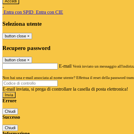
-
Entra con SPID
Entra con CIE
Seleziona utente
button close
×
Recupero password
button close
×
E-mail
Verrà inviato un messaggio all'indirizz
Non hai una e-mail associata al nome utente? Effettua il reset della password tram
E-mail inviata, si prega di controllare la casella di posta elettronica!
Errore
Chiudi
Successo
Chiudi
Informazione