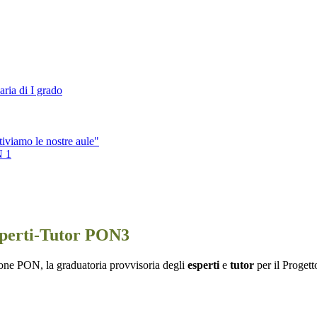
aria di I grado
tiviamo le nostre aule"
N 1
sperti-Tutor PON3
ione PON, la graduatoria provvisoria degli
esperti
e
tutor
per il Proget