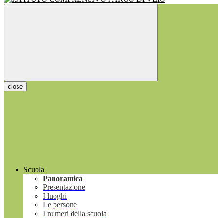
close
Scuola
Panoramica
Presentazione
I luoghi
Le persone
I numeri della scuola