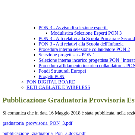
PON 3 - Avviso di selezione esperti
Modulistica Selezione Esperti PON 3
PON 3 - Atti relativi alla Scuola Primaria e Second
PON 3 - Atti relativi alla Scuola dell'Infanzia
Procedura interna selezione collaudatore PON 2
Selezione progettista - PON 1
Selezione interna incarico progettista PON "Interat
Procedura affidamento incarico collaudatore - PO
Fondi Strutturali Europei
Progetti PON
PON DIGITAL BOARD
RETI CABLATE E WIRELESS
Pubblicazione Graduatoria Provvisoria E
Si comunica che in data 16 Maggio 2018 è stata pubblicata, nella sez
graduatoria_provvisoria_PON_3.pdf
pubblicazione_graduatoria_Pon_3.docx.pdf