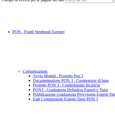
PON - Fondi Strutturali Europei
Comunicazioni
Avvio Moduli - Progetto Pon 3
Documentazione PON 3 - Competenze di base
Progetto PON 3 - Conferimento Incarichi
PON3 - Graduatoria Definitiva Esperti e Tutor
Pubblicazione Graduatoria Provvisoria Esperti-T
Esiti Commissione Esperti-Tutor PON 3