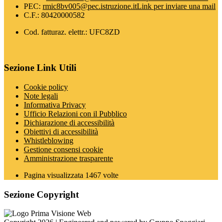
PEC:
rmic8bv005@pec.istruzione.it
Link per inviare una mail
C.F.: 80420000582
Cod. fatturaz. elettr.: UFC8ZD
Sezione Link Utili
Cookie policy
Note legali
Informativa Privacy
Ufficio Relazioni con il Pubblico
Dichiarazione di accessibilità
Obiettivi di accessibilità
Whistleblowing
Gestione consensi cookie
Amministrazione trasparente
Pagina visualizzata
1467
volte
Sezione Copyright