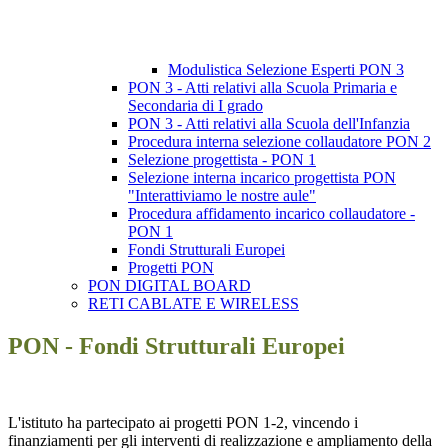
Modulistica Selezione Esperti PON 3
PON 3 - Atti relativi alla Scuola Primaria e
Secondaria di I grado
PON 3 - Atti relativi alla Scuola dell'Infanzia
Procedura interna selezione collaudatore PON 2
Selezione progettista - PON 1
Selezione interna incarico progettista PON
"Interattiviamo le nostre aule"
Procedura affidamento incarico collaudatore -
PON 1
Fondi Strutturali Europei
Progetti PON
PON DIGITAL BOARD
RETI CABLATE E WIRELESS
PON - Fondi Strutturali Europei
L'istituto ha partecipato ai progetti PON 1-2, vincendo i
finanziamenti per gli interventi di realizzazione e ampliamento della